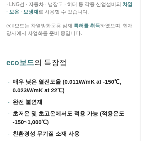
· LNG선 · 자동차 · 냉장고 · 히터 등 각종 산업설비의
차열
· 보온 · 보냉재
로 사용할 수 있습니다.
eco보드는 차열방화문용 심재
특허를 취득
하였으며, 현재
당사에서 사업화를 준비 중입니다.
eco보드
의 특장점
매우 낮은 열전도율 (0.011W/mK at -150℃,
0.023W/mK at 22℃)
완전 불연재
초저온 및 초고온에서도 적용 가능 (적용온도
-150~1,000℃)
친환경성 무기질 소재 사용