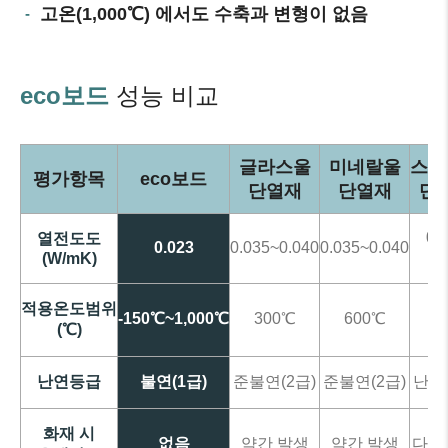
고온(1,000℃) 에서도 수축과 변형이 없음
eco보드
성능 비교
글라스울
미네랄울
스티
평가항목
eco보드
단열재
단열재
단
0.
열전도도
0.023
0.035~0.040
0.035~0.040
이
(W/mK)
적용온도범위
-150℃~1,000℃
300℃
600℃
7
(℃)
난연등급
불연(1급)
준불연(2급)
준불연(2급)
난연(
화재 시
없음
약간 발생
약간 발생
다량