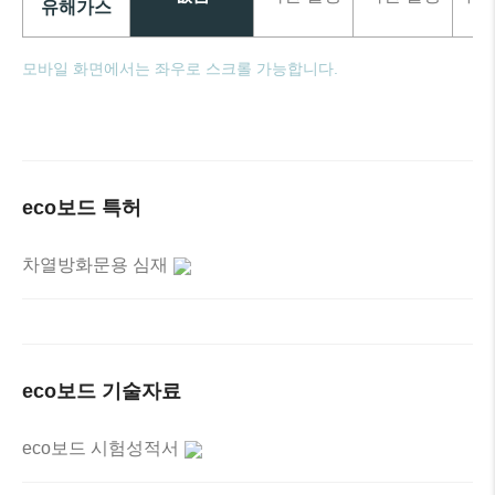
유해가스
eco보드 특허
차열방화문용 심재
eco보드 기술자료
eco보드 시험성적서