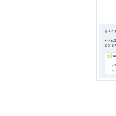
본 사이
사이트를
연장 결
유
- 
- 